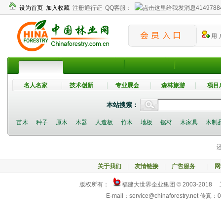
设为首页
加入收藏
注册通行证
QQ客服：
4149788
用 
名人名家
技术创新
专业展会
森林旅游
项目
本站搜索：
苗木
种子
原木
木器
人造板
竹木
地板
锯材
木家具
木制
还
关于我们
|
友情链接
|
广告服务
|
网
版权所有：
福建大世界企业集团 © 2003-2018
E-mail：service@chinaforestry.net 传真