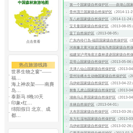
中国森林旅游地图
第一个国家级自然保护区——鼎湖山国
·
贵州茂兰国家级自然保护区
（2014-11-
·
车八岭国家级自然保护区
（2014-11-24
·
宝天曼国家级自然保护区
（2013-08-05
·
亚丁自然保护区
（2013-08-05）
·
广东内伶仃岛-福田国家级自然保护区
（2
·
点击查看
河南豫北黄河故道湿地鸟类国家级自然
·
福建深沪湾海底古森林遗迹国家级自然
·
花萼山国家级自然保护区
（2013-05-06
·
热点旅游线路
天津八仙山国家级自然保护区
（2013-0
·
世界生物之窗”——
·
雷州珍稀水生动物国家级自然保护区
（20
·
福…
乌伊岭国家级自然保护区
（2013-04-22
·
海上神农架——南麂
·
岛…
努鲁儿虎山国家级自然保护区
（2013-0
·
·
泰新马 8晚10天
湖南乌云界国家级自然保护区
（2013-0
·
·
印象•红…
丰林自然保护区
（2013-04-01）
·
绵阳假日 北京、成
大布苏国家级自然保护区
（2013-03-26
·
·
都…
东方红湿地国家级自然保护区
（2013-0
·
乌伊岭国家级自然保护区
（2013-02-26
·