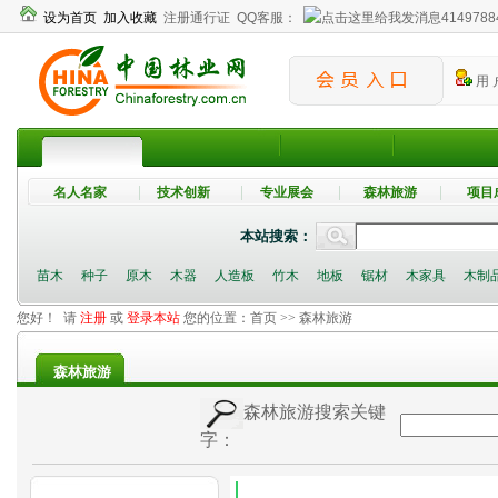
设为首页
加入收藏
注册通行证
QQ客服：
4149788
用 
名人名家
技术创新
专业展会
森林旅游
项目
本站搜索：
苗木
种子
原木
木器
人造板
竹木
地板
锯材
木家具
木制
您好！ 请
注册
或
登录本站
您的位置：
首页
>> 森林旅游
森林旅游
森林旅游搜索关键
字：