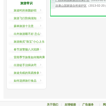
广西弄岗国家级自然保护区
（2013-02-
·
旅游常识
连康山国家级自然保护区
（2013-02-20
·
旅途时的保颜妙招
旅游飞行防病须知
森林旅游十注意
出外旅游睡不好 怎么
办？
旅游购买“珠宝”小心上当
春节游警惕八大陷阱
雷雨季节旅客如何顺利乘
机
出游徒手治病诀窍
旅途失眠的简易推拿
如何选择旅行食品
关于我们
|
友情链接
|
广告服务
|
网