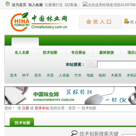
设为首页
加入收藏
注册通行证
QQ客服：
4149788
用 
名人名家
技术创新
专业展会
森林旅游
项目
本站搜索：
苗木
种子
原木
木器
人造板
竹木
地板
锯材
木家具
木制
您好！ 请
注册
或
登录本站
您的位置：
首页
>> 技术创新
技术创新
技术创新搜索关键