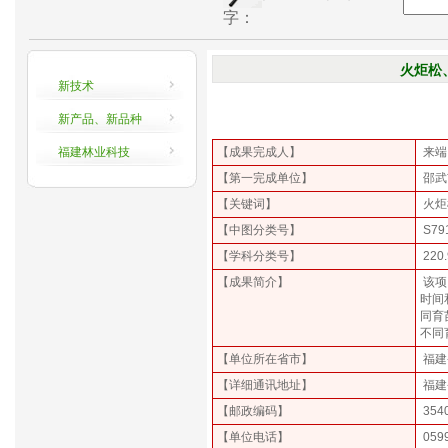
字：
火炬松
新技术
新产品、新品种
来源：中国林业网
福建林业科技
【成果完成人】
来端
【第一完成单位】
邵武
【关键词】
火炬
【中图分类号】
S791
【学科分类号】
220.
【成果简介】
该项
时间
同育
不同
【单位所在省市】
福建
【详细通讯地址】
福建
【邮政编码】
354
【单位电话】
0599