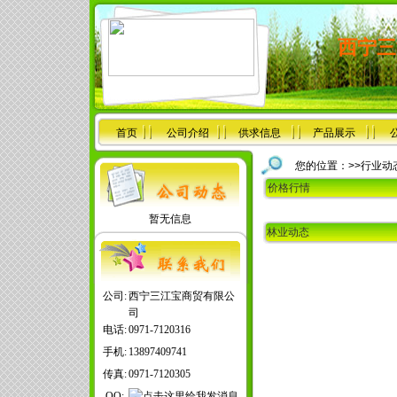
西宁三
首页
公司介绍
供求信息
产品展示
您的位置：>>行业动
价格行情
暂无信息
林业动态
公司:
西宁三江宝商贸有限公
司
电话:
0971-7120316
手机:
13897409741
传真:
0971-7120305
QQ: